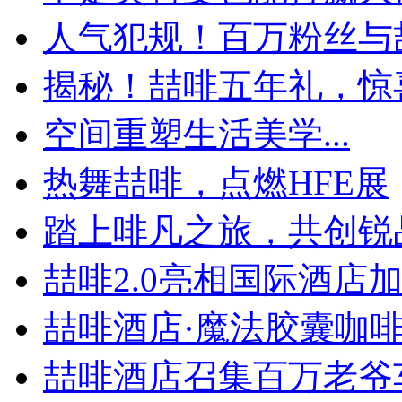
人气犯规！百万粉丝与喆
揭秘！喆啡五年礼，惊喜
空间重塑生活美学...
热舞喆啡，点燃HFE展
踏上啡凡之旅，共创锐
喆啡2.0亮相国际酒店加盟
喆啡酒店·魔法胶囊咖啡神
喆啡酒店召集百万老爷