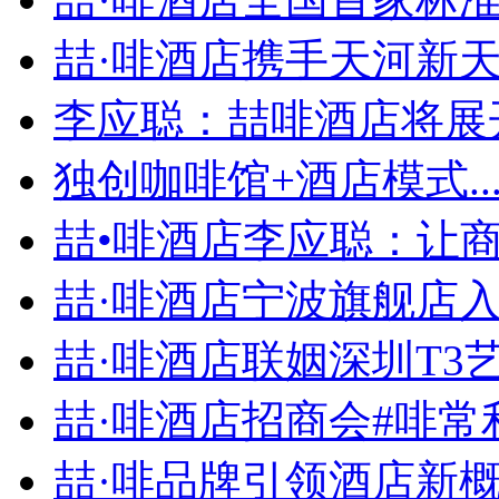
喆·啡酒店携手天河新天地
李应聪：喆啡酒店将展开
独创咖啡馆+酒店模式..
喆•啡酒店李应聪：让商旅
喆·啡酒店宁波旗舰店入住
喆·啡酒店联姻深圳T3艺.
喆·啡酒店招商会#啡常利.
喆·啡品牌引领酒店新概念