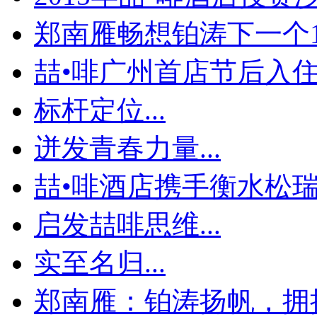
郑南雁畅想铂涛下一个1
喆•啡广州首店节后入住率
标杆定位...
迸发青春力量...
喆•啡酒店携手衡水松瑞地
启发喆啡思维...
实至名归...
郑南雁：铂涛扬帆，拥