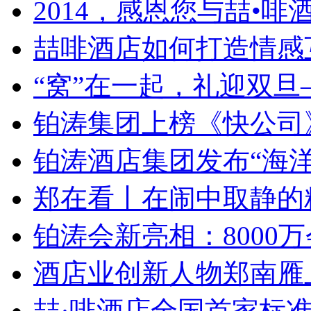
2014，感恩您与喆•啡酒.
喆啡酒店如何打造情感互
“窝”在一起，礼迎双旦—
铂涛集团上榜《快公司》“
铂涛酒店集团发布“海洋创
郑在看丨在闹中取静的精
铂涛会新亮相：8000万会
酒店业创新人物郑南雁上榜
喆·啡酒店全国首家标准店