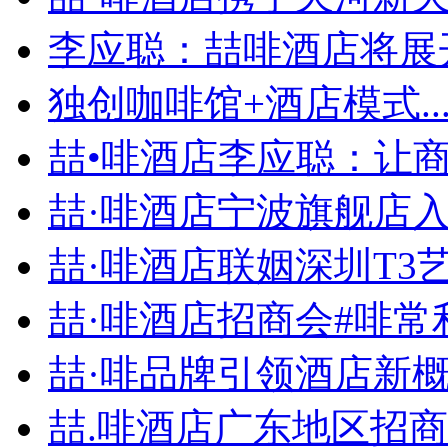
李应聪：喆啡酒店将展开
独创咖啡馆+酒店模式..
喆•啡酒店李应聪：让商旅
喆·啡酒店宁波旗舰店入住
喆·啡酒店联姻深圳T3艺.
喆·啡酒店招商会#啡常利.
喆·啡品牌引领酒店新概念
喆.啡酒店广东地区招商会