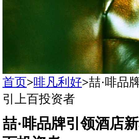
首页
>
啡凡利好
>
喆·啡品
引上百投资者
喆·啡品牌引领酒店新