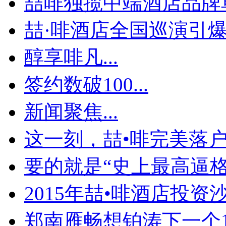
喆啡独揽中端酒店品牌单
喆·啡酒店全国巡演引爆贵
醇享啡凡...
签约数破100...
新闻聚焦...
这一刻，喆•啡完美落
要的就是“史上最高逼格
2015年喆•啡酒店投资沙.
郑南雁畅想铂涛下一个1