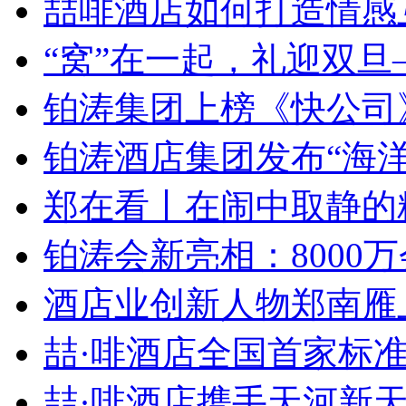
喆啡酒店如何打造情感互
“窝”在一起，礼迎双旦—
铂涛集团上榜《快公司》“
铂涛酒店集团发布“海洋创
郑在看丨在闹中取静的精
铂涛会新亮相：8000万会
酒店业创新人物郑南雁上榜
喆·啡酒店全国首家标准店
喆·啡酒店携手天河新天地