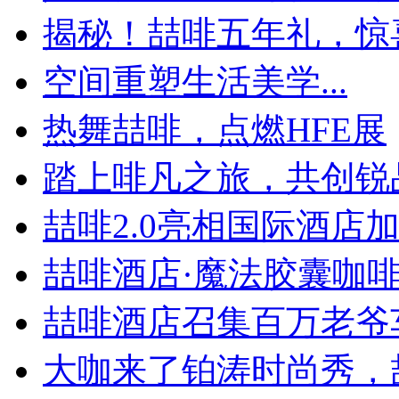
揭秘！喆啡五年礼，惊喜
空间重塑生活美学...
热舞喆啡，点燃HFE展
踏上啡凡之旅，共创锐
喆啡2.0亮相国际酒店加盟
喆啡酒店·魔法胶囊咖啡神
喆啡酒店召集百万老爷
大咖来了铂涛时尚秀，喆