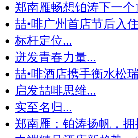
郑南雁畅想铂涛下一个1
喆•啡广州首店节后入住率
标杆定位...
迸发青春力量...
喆•啡酒店携手衡水松瑞地
启发喆啡思维...
实至名归...
郑南雁：铂涛扬帆，拥