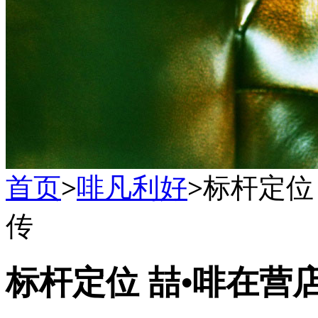
首页
>
啡凡利好
>
标杆定位
传
标杆定位 喆•啡在营