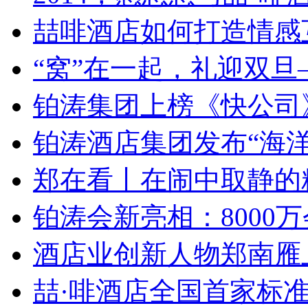
喆啡酒店如何打造情感互
“窝”在一起，礼迎双旦—
铂涛集团上榜《快公司》“
铂涛酒店集团发布“海洋创
郑在看丨在闹中取静的精
铂涛会新亮相：8000万会
酒店业创新人物郑南雁上榜
喆·啡酒店全国首家标准店