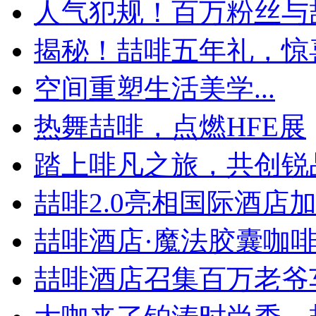
人气犯规！百万粉丝与喆
揭秘！喆啡五年礼，惊喜
空间重塑生活美学...
热舞喆啡，点燃HFE展
踏上啡凡之旅，共创锐
喆啡2.0亮相国际酒店加盟
喆啡酒店·魔法胶囊咖啡神
喆啡酒店召集百万老爷