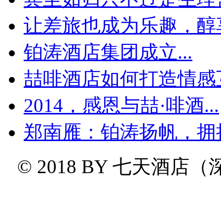
让差旅也成为乐趣，醇享
铂涛酒店集团成立...
喆啡酒店如何打造情感互
2014，感恩与喆·啡酒...
郑南雁：铂涛扬帆，拥
© 2018 BY
七天酒店（