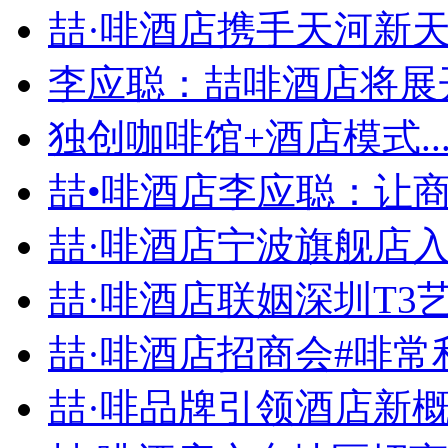
喆·啡酒店携手天河新天地
李应聪：喆啡酒店将展开
独创咖啡馆+酒店模式..
喆•啡酒店李应聪：让商旅
喆·啡酒店宁波旗舰店入住
喆·啡酒店联姻深圳T3艺.
喆·啡酒店招商会#啡常利.
喆·啡品牌引领酒店新概念