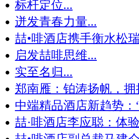
标杆定位...
迸发青春力量...
喆•啡酒店携手衡水松瑞地
启发喆啡思维...
实至名归...
郑南雁：铂涛扬帆，拥
中端精品酒店新趋势：“个
喆·啡酒店李应聪：体验为
喆•啡酒店副总裁马建仑：