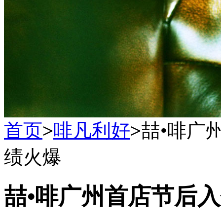
首页
>
啡凡利好
>
喆•啡广
绩火爆
喆•啡广州首店节后入