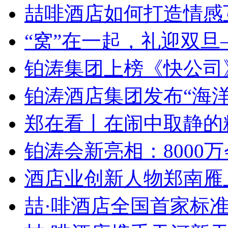
喆啡酒店如何打造情感互
“窝”在一起，礼迎双旦—
铂涛集团上榜《快公司》“
铂涛酒店集团发布“海洋创
郑在看丨在闹中取静的精
铂涛会新亮相：8000万会
酒店业创新人物郑南雁上榜
喆·啡酒店全国首家标准店