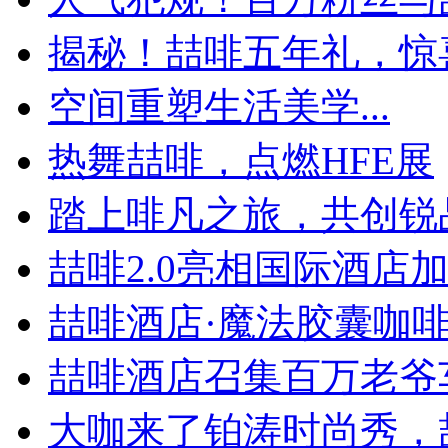
揭秘！喆啡五年礼，惊喜
空间重塑生活美学...
热舞喆啡，点燃HFE展
踏上啡凡之旅，共创锐
喆啡2.0亮相国际酒店加盟
喆啡酒店·魔法胶囊咖啡神
喆啡酒店召集百万老爷
大咖来了铂涛时尚秀，喆