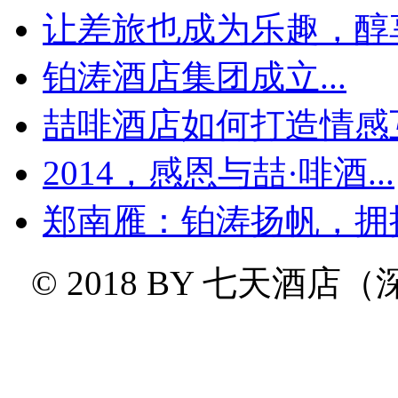
让差旅也成为乐趣，醇享
铂涛酒店集团成立...
喆啡酒店如何打造情感互
2014，感恩与喆·啡酒...
郑南雁：铂涛扬帆，拥
© 2018 BY
七天酒店（