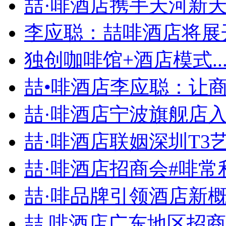
喆·啡酒店携手天河新天地
李应聪：喆啡酒店将展开
独创咖啡馆+酒店模式..
喆•啡酒店李应聪：让商旅
喆·啡酒店宁波旗舰店入住
喆·啡酒店联姻深圳T3艺.
喆·啡酒店招商会#啡常利.
喆·啡品牌引领酒店新概念
喆.啡酒店广东地区招商会