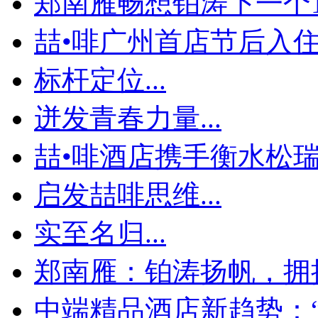
郑南雁畅想铂涛下一个1
喆•啡广州首店节后入住率
标杆定位...
迸发青春力量...
喆•啡酒店携手衡水松瑞地
启发喆啡思维...
实至名归...
郑南雁：铂涛扬帆，拥
中端精品酒店新趋势：“个