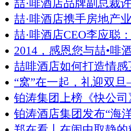
喆·啡酒店品牌副总裁许冠
喆·啡酒店携手房地产业龙
喆·啡酒店CEO李应聪：.
2014，感恩您与喆•啡酒.
喆啡酒店如何打造情感互
“窝”在一起，礼迎双旦—
铂涛集团上榜《快公司》“
铂涛酒店集团发布“海洋创
郑在看丨在闹中取静的精