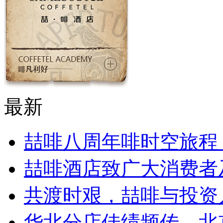
最新
喆啡八周年啡时空旅程，
喆啡酒店致广大消费者及
共渡时艰，喆啡与投资
华北分店佳绩频传，北京