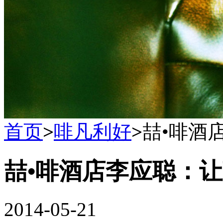
首页
>
啡凡利好
>
喆•啡酒
喆•啡酒店李应聪：让
2014-05-21