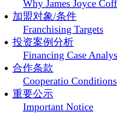
Why James Joyce Coff
加盟对象/条件
Franchising Targets
投资案例分析
Financing Case Analys
合作条款
Cooperatio Conditions
重要公示
Important Notice